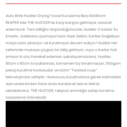
Auto Brite Hustler Drying Towel Kurulama Bezi 60x90cm
REAPER bile THE HUSTLER ile karşı karşıya gelmeye cesaret
edemezdi. Tam bittiğini düşündüğünüzde, Hustler O kadar Su
Emerki , balıklarla uyumaya hazır Hale Getirir, Kartlar Dağılıtıyor
maça asını çıkarıyor ve kurutmaya devam ediyor! Hustler her
seferinde masaya çizgisiz bir bitiş getiriyor, suyu o kadar hızlı
emiyor ki onu hareket ederken yakalayamazsınız. Hustler,
60cm x 90cm boyutlarında, tamamen tüy bırakmayan, 500gsm
peluş kurutma havlusudur ve bizim “Twisted Loop”
teknolojimize sahiptir. Havlunuzu kurutmanıza gerek kalmadan
aynı anda birden fazla aracı kurutarak tekrar tekrar
sıkılabilirsiniz. THE HUSTLER, rakipsiz emiciliğe sahip kurutma
havlularının Efendisidir.