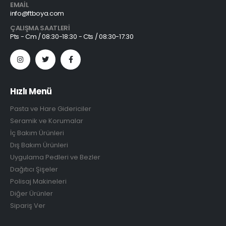
EMAIL
info@ftboya.com
ÇALIŞMA SAATLERI
Pts - Cm / 08:30-18:30 - Cts / 08:30-17:30
Hızlı Menü
Pasta ve Hare Gidericiler
Seramik ve Korumalar
İç Bakım Ürünleri
Dış Bakım Ürünleri
Uygulama Pedleri ve Bezler
Dağıtıcı Şişeler
Polisaj Makineleri
Diğer Ürünler
Sipariş Ver