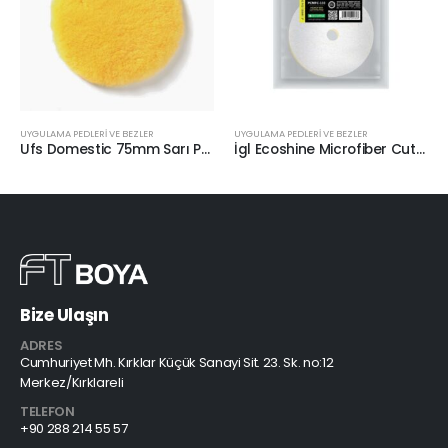
UYGULAMA PEDLERİ VE BEZLER
UYGULAMA PEDLERİ VE BEZLER
Ufs Domestic 75mm Sarı Pasta Keçesi
İgl Ecoshine Microfiber Cutting Pad Pasta Keçesi 160/165mm
Bize Ulaşın
ADRES
Cumhuriyet Mh. Kırklar Küçük Sanayi Sit. 23. Sk. no:12
Merkez/Kırklareli
TELEFON
+90 288 214 55 57