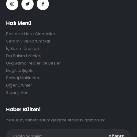
Hızlı Menü
Pasta ve Hare Gidericiler
Seramik ve Korumalar
İç Bakım Ürünleri
Dış Bakım Ürünleri
Uygulama Pedleri ve Bezler
Dağıtıcı Şişeler
Polisaj Makineleri
Diğer Ürünler
Sipariş Ver
Haber Bülteni
Yeni ürün, haber ve tüm gelişmelerden bilginiz olsun: