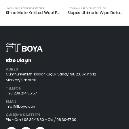
UYGULAMA PEDLERİ VE BEZLER
UYGULAMA PEDLERİ VE BEZLER
Shine Mate Knitted Wool Pad Mavi Taban Agresif Yün Pasta Keçesi 75/80mm
Slopes Ultimate Wipe Detailing Cloth Seramik Silme Bezi 50x60cm
Bize Ulaşın
ADRES
Cumhuriyet Mh. Kırklar Küçük Sanayi Sit. 23. Sk. no:12
Merkez/Kırklareli
TELEFON
+90 288 214 55 57
EMAIL
info@ftboya.com
ÇALIŞMA SAATLERI
Pts - Cm / 08:30-18:30 - Cts / 08:30-17:30