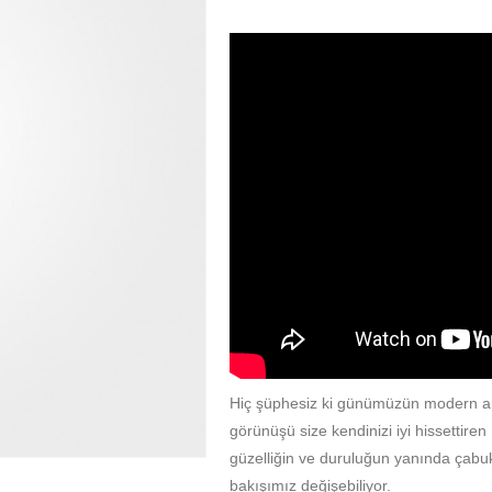
Hiç şüphesiz ki günümüzün modern ara
görünüşü size kendinizi iyi hissettir
güzelliğin ve duruluğun yanında çabu
bakışımız değişebiliyor.