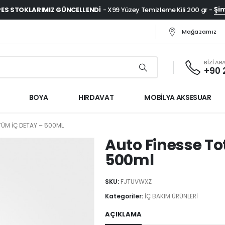
Şim
ES STOKLARIMIZ GÜNCELLENDI
- X99 Yüzey Temizleme Kili 200 gr -
Mağazamız
BİZİ AR
+90 
BOYA
HIRDAVAT
MOBİLYA AKSESUAR
TÜM İÇ DETAY – 500ML
Auto Finesse To
500ml
SKU:
FJTUVWXZ
Kategoriler:
İÇ BAKIM ÜRÜNLERİ
AÇIKLAMA