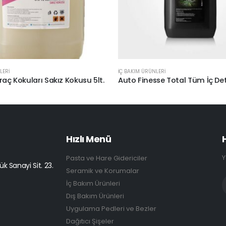
LERİ
İÇ BAKIM ÜRÜNLERİ
aç Kokuları Sakız Kokusu 5lt.
Auto Finesse Total Tüm İç Det
Hızlı Menü
Y
Pasta ve Hare Gidericiler
k Sanayi Sit. 23.
Seramik ve Korumalar
İç Bakım Ürünleri
Dış Bakım Ürünleri
Uygulama Pedleri ve Bezler
Dağıtıcı Şişeler