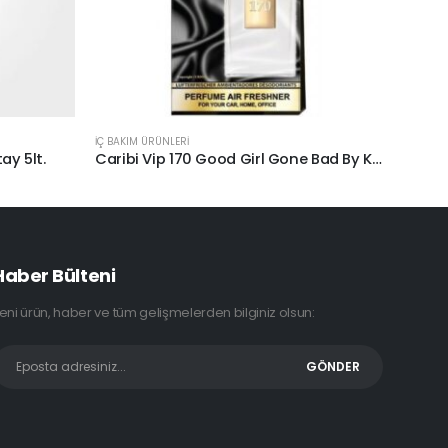
İÇ BAKIM ÜRÜNLERİ
İÇ BAKI
ay 5lt.
Caribi Vip 170 Good Girl Gone Bad By Kilian Araç Kokusu
Haber Bülteni
eni ürün, haber ve tüm gelişmelerden bilginiz olsun: