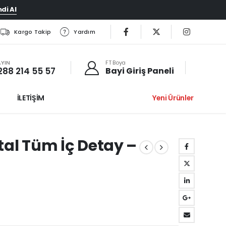
di Al
Kargo Takip
Yardım
AYIN
FT Boya
288 214 55 57
Bayi Giriş Paneli
İLETİŞİM
Yeni Ürünler
tal Tüm İç Detay –