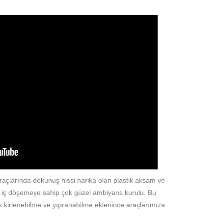
çlarında dokunuş hissi harika olan plastik aksam ve
en iç döşemeye sahip çok güzel ambiyans kurulu. Bu
k kirlenebilme ve yıpranabilme eklenince araçlarımıza