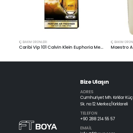
İÇ BAKIM ÜRÜNLERİ
İÇ BAKIM ÜRÜN
Caribi Vip 101 Calvin Klein Euphoria Men Araç Kokusu
Maestro Ar
Bize Ulaşın
ADRES
Cumhuriyet Mh. Kırklar Küçü
Sk. no:12 Merkez/Kırklareli
TELEFON
+90 288 214 55 57
EMAIL