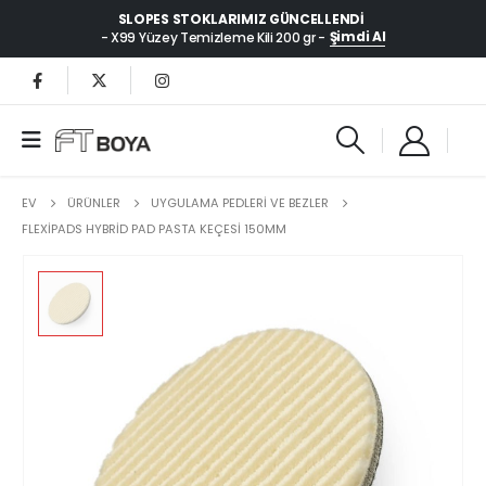
SLOPES STOKLARIMIZ GÜNCELLENDI
Şimdi Al
- X99 Yüzey Temizleme Kili 200 gr -
EV
ÜRÜNLER
UYGULAMA PEDLERİ VE BEZLER
FLEXIPADS HYBRID PAD PASTA KEÇESI 150MM