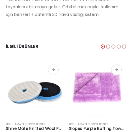
faydalarını bir araya getirir. Orbital makineyle kullanım
için benzersiz patentli 3D hava yastığı sistemi.
İLGILI ÜRÜNLER
UYGULAMA PEDLERİ VE BEZLER
UYGULAMA PEDLERİ VE BEZLER
Shine Mate Knitted Wool Pad Mavi Taban Agresif Yün Pasta Keçesi 150/160mm
Slopes Purple Buffing Towel Cila Silme Bezi 40x40cm