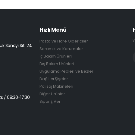
Hızlı Menü
Y
Pasta ve Hare Gidericiler
k Sanayi Sit. 23.
Seramik ve Korumalar
İç Bakım Ürünleri
Dış Bakım Ürünleri
Uygulama Pedleri ve Bezler
Dağıtıcı Şişeler
Polisaj Makineleri
Diğer Ürünler
s / 08:30-17:30
Sipariş Ver