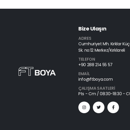
Bize Ulaşın
ADRES
Cumhuriyet Mh. Kırklar Küçü
Sk. no:12 Merkez/Kırklareli
TELEFON
+90 288 214 55 57
EMAIL
info@ftboya.com
ÇALIŞMA SAATLERI
Pts - Cm / 08:30-18:30 - Ct