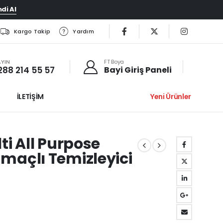
di Al
Kargo Takip
Yardım
AYIN
FT Boya
288 214 55 57
Bayi Giriş Paneli
İLETİŞİM
Yeni Ürünler
ti All Purpose
maçlı Temizleyici