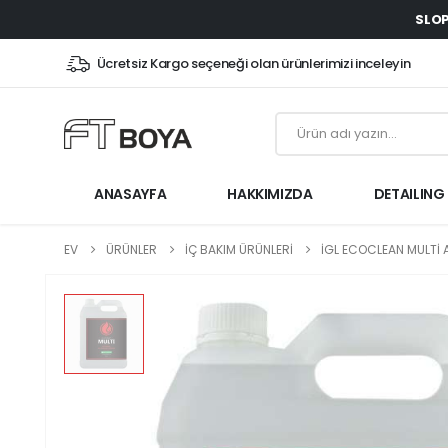
SLOP
Ücretsiz Kargo seçeneği olan ürünlerimizi inceleyin
ANASAYFA
HAKKIMIZDA
DETAILING
EV
ÜRÜNLER
İÇ BAKIM ÜRÜNLERİ
IGL ECOCLEAN MULTI A