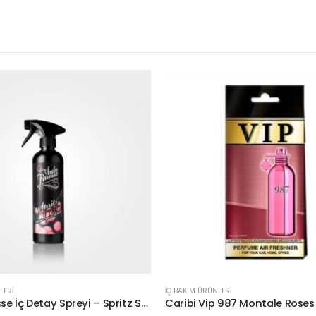
LERİ
İÇ BAKIM ÜRÜNLERİ
Auto Finesse İç Detay Spreyi – Spritz Strawberry Bonbon – 500 ML