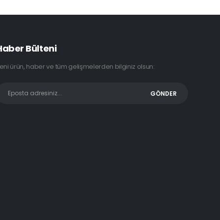
Haber Bülteni
eni ürün, haber ve tüm gelişmelerden bilginiz olsun: