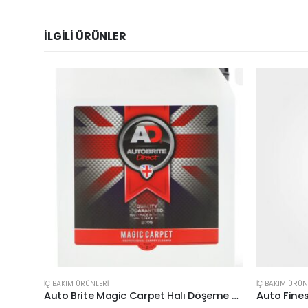
İLGILI ÜRÜNLER
İÇ BAKIM ÜRÜNLERİ
İÇ BAKIM ÜRÜN
Auto Brite Magic Carpet Halı Döşeme Temizleyici 5lt.