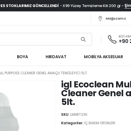
Şim
ES STOKLARIMIZ GÜNCELLENDI
- X99 Yüzey Temizleme Kili 200 gr -
Mağazamız
BİZİ AR
+90 
BOYA
HIRDAVAT
MOBİLYA AKSESUAR
LL PURPOSE CLEANER GENEL AMAÇLI TEMIZLEYICI 5LT.
igl Ecoclean Mul
Cleaner Genel a
5lt.
SKU:
LMNRT235
Kategoriler:
İÇ BAKIM ÜRÜNLERİ