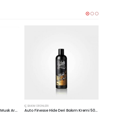
İÇ BAKIM ÜRÜNLERİ
İÇ BAKI
Caribi Vip 987 Montale Roses Musk Araç Kokusu
Auto Finesse Hide Deri Bakım Kremi 500ml.