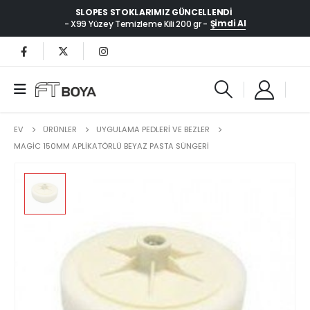
SLOPES STOKLARIMIZ GÜNCELLENDI
Şimdi Al
- X99 Yüzey Temizleme Kili 200 gr -
EV
ÜRÜNLER
UYGULAMA PEDLERİ VE BEZLER
MAGIC 150MM APLIKATÖRLÜ BEYAZ PASTA SÜNGERI