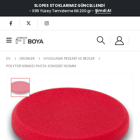
SLOPES STOKLARIMIZ GÜNCELLENDI
Şimdi Al
- X99 Yüzey Temizleme Kili 200 gr -
EV
ÜRÜNLER
UYGULAMA PEDLERİ VE BEZLER
POLYTOP KIRMIZI PASTA SÜNGERI 160MM