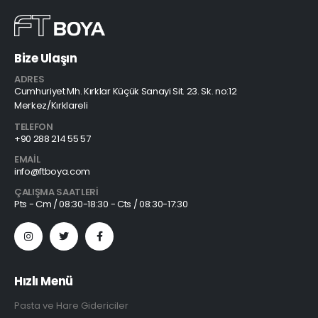
Bize Ulaşın
ADRES
Cumhuriyet Mh. Kırklar Küçük Sanayi Sit. 23. Sk. no:12
Merkez/Kırklareli
TELEFON
+90 288 214 55 57
EMAIL
info@ftboya.com
ÇALIŞMA SAATLERI
Pts - Cm / 08:30-18:30 - Cts / 08:30-17:30
Hızlı Menü
Pasta ve Hare Gidericiler