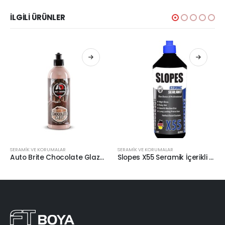
İLGILI ÜRÜNLER
SERAMİK VE KORUMALAR
SERAMİK VE KORUMALAR
Auto Brite Chocolate Glaze Boya Yenileyici Cila 500ml.
Slopes X55 Seramik İçerikli Boya Koruma Cila 1lt