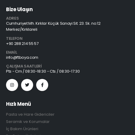
Bize Ulaşın
ADRES
Cumhuriyet Mh. Kırklar Küçük Sanayi Sit. 23. Sk. no:12
Merkez/Kırklareli
TELEFON
+90 288 214 55 57
EMAIL
info@ftboya.com
ÇALIŞMA SAATLERI
Pts - Cm / 08:30-18:30 - Cts / 08:30-17:30
Hızlı Menü
Pasta ve Hare Gidericiler
Seramik ve Korumalar
İç Bakım Ürünleri