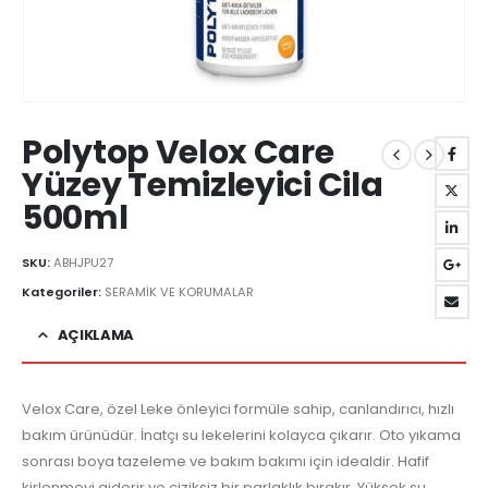
Polytop Velox Care
Yüzey Temizleyici Cila
500ml
SKU:
ABHJPU27
Kategoriler:
SERAMİK VE KORUMALAR
AÇIKLAMA
Velox Care, özel Leke önleyici formüle sahip, canlandırıcı, hızlı
bakım ürünüdür. İnatçı su lekelerini kolayca çıkarır. Oto yıkama
sonrası boya tazeleme ve bakım bakımı için idealdir. Hafif
kirlenmeyi giderir ve çiziksiz bir parlaklık bırakır. Yüksek su