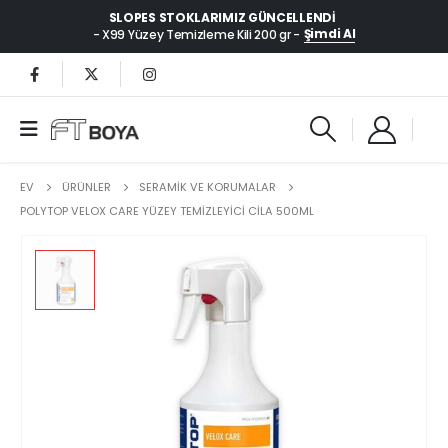
SLOPES STOKLARIMIZ GÜNCELLENDI
Şimdi Al
- X99 Yüzey Temizleme Kili 200 gr -
EV
ÜRÜNLER
SERAMİK VE KORUMALAR
POLYTOP VELOX CARE YÜZEY TEMIZLEYICI CILA 500ML