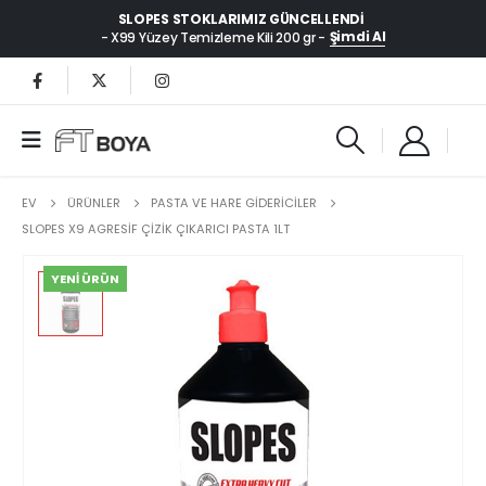
SLOPES STOKLARIMIZ GÜNCELLENDI
Şimdi Al
- X99 Yüzey Temizleme Kili 200 gr -
EV
ÜRÜNLER
PASTA VE HARE GİDERİCİLER
SLOPES X9 AGRESIF ÇIZIK ÇIKARICI PASTA 1LT
YENI ÜRÜN