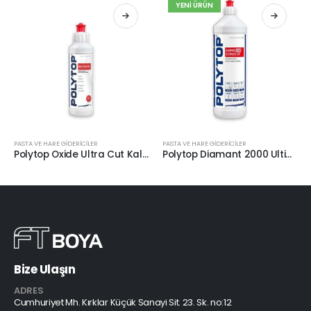
YENI ÜRÜN
PASTA VE HARE GİDERİCİLER
PASTA VE HARE GİDERİCİLER
Polytop Oxide Ultra Cut Kalın Pasta 250ml.
Polytop Diamant 2000 Ultimate Cut Agresif Kalın Pasta 1lt
Bize Ulaşın
ADRES
Cumhuriyet Mh. Kırklar Küçük Sanayi Sit. 23. Sk. no:12