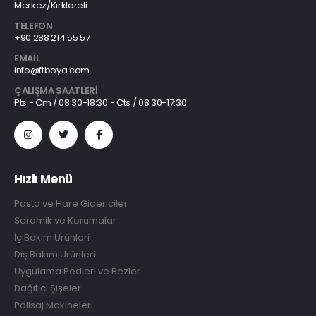
Merkez/Kırklareli
TELEFON
+90 288 214 55 57
EMAIL
info@ftboya.com
ÇALIŞMA SAATLERI
Pts - Cm / 08:30-18:30 - Cts / 08:30-17:30
Hızlı Menü
Pasta ve Hare Gidericiler
Seramik ve Korumalar
İç Bakım Ürünleri
Dış Bakım Ürünleri
Uygulama Pedleri ve Bezler
Dağıtıcı Şişeler
Polisaj Makineleri