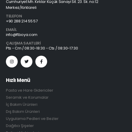
Cumhuriyet Mh. Kırklar Küçük Sanayi Sit. 23. Sk. no:12
Merkez/Kırklareli
TELEFON
+90 288 214 55 57
EMAIL
info@ftboya.com
ÇALIŞMA SAATLERI
Pts - Cm / 08:30-18:30 - Cts / 08:30-17:30
Hızlı Menü
Pasta ve Hare Gidericiler
Seramik ve Korumalar
İç Bakım Ürünleri
Dış Bakım Ürünleri
Uygulama Pedleri ve Bezler
Dağıtıcı Şişeler