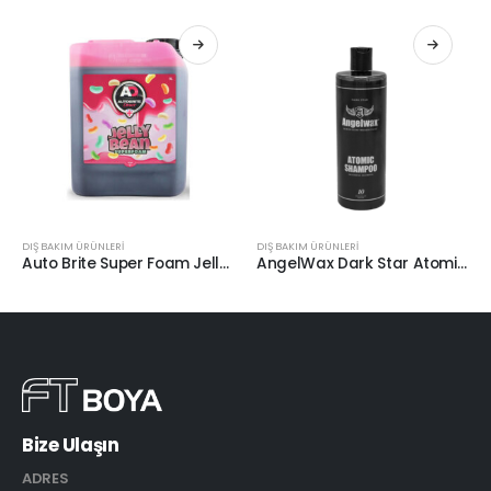
DIŞ BAKIM ÜRÜNLERİ
DIŞ BAKIM ÜRÜNLERİ
Auto Brite Super Foam Jelly Bean Şeker Kokulu 5lt
AngelWax Dark Star Atomic Shampoo Grafen İçerikli Şampuan 500ml.
Bize Ulaşın
ADRES