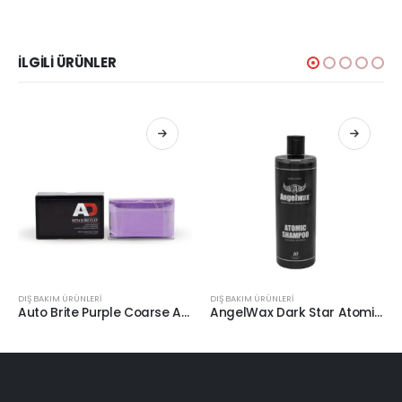
İLGILI ÜRÜNLER
DIŞ BAKIM ÜRÜNLERİ
DIŞ BAKIM ÜRÜNLERİ
Auto Brite Purple Coarse Agresif Yüzey Temizleyici Kil 200gr.
AngelWax Dark Star Atomic Shampoo Grafen İçerikli Şampuan 500ml.