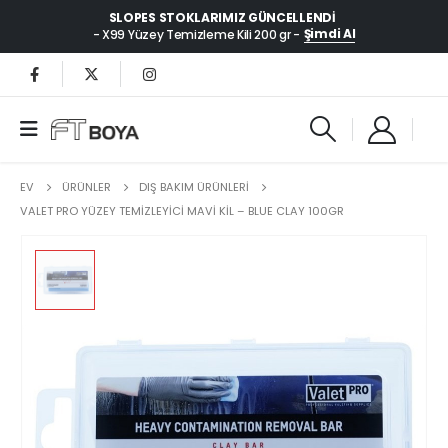
SLOPES STOKLARIMIZ GÜNCELLENDI
Şimdi Al
- X99 Yüzey Temizleme Kili 200 gr -
EV
ÜRÜNLER
DIŞ BAKIM ÜRÜNLERİ
VALET PRO YÜZEY TEMIZLEYICI MAVI KIL – BLUE CLAY 100GR