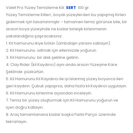
Valet Pro Yüzey Temizleme Kili
SERT
100 gr.
Yüzey Temizleme Killeri , boyalı yüzeylerden bu yapışmış Kirleri
gidermek için tasarlanmıştır – tamamen temiz görünse bile, bir
aracın boya yüzeyinde ne kadar birleşik kirlenmenin
yakalandığına şaşıracaksınız.
1. Kil hamurunu ikiye bölün (ambalajın yarısını saklayın).
2. Kil Hamurunu ısıtmak için ellerinizde yoğurun.
3. Kil Hamurunu bir disk şekline getirin.
4. Clay Rider (kil Kaydırıcı) aynı anda aracın Yüzeyine Kare
Şeklinde püskürtün.
5. Kil Hamurunu Kil Kayıdırıcı ile iyi Islanmış yüzey boyunca ileri
geri kaydırın. Çubuk yapışırsa, daha fazla kil Kaydırıcı uygulayın.
6. Kil Hamurunu kirlenme açısından inceleyin.
7. Temiz bir yüzey oluşturmak için Kil Hamurunu yoğurun ve
içeri doğru katlayın.
8. Araç tamamlanana kadar başka Farklı Parça üzerinde
tekrarlayın.