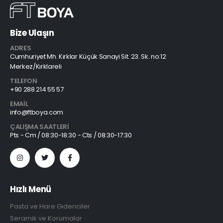
Bize Ulaşın
ADRES
Cumhuriyet Mh. Kırklar Küçük Sanayi Sit. 23. Sk. no:12
Merkez/Kırklareli
TELEFON
+90 288 214 55 57
EMAIL
info@ftboya.com
ÇALIŞMA SAATLERI
Pts - Cm / 08:30-18:30 - Cts / 08:30-17:30
Hızlı Menü
Pasta ve Hare Gidericiler
Seramik ve Korumalar