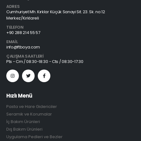
ADRES
Cumhuriyet Mh. Kırklar Küçük Sanayi Sit. 23. Sk. no:12
Merkez/Kırklareli
TELEFON
+90 288 214 55 57
EMAIL
info@ftboya.com
ÇALIŞMA SAATLERI
Pts - Cm / 08:30-18:30 - Cts / 08:30-17:30
Hızlı Menü
Pasta ve Hare Gidericiler
Seramik ve Korumalar
İç Bakım Ürünleri
Dış Bakım Ürünleri
Uygulama Pedleri ve Bezler