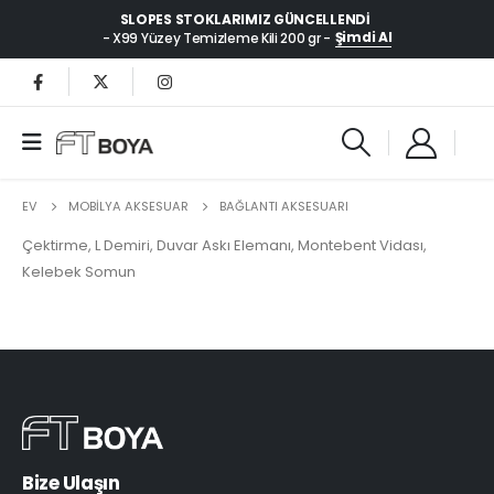
SLOPES STOKLARIMIZ GÜNCELLENDI
Şimdi Al
- X99 Yüzey Temizleme Kili 200 gr -
EV
MOBİLYA AKSESUAR
BAĞLANTI AKSESUARI
Çektirme, L Demiri, Duvar Askı Elemanı, Montebent Vidası,
Kelebek Somun
Bize Ulaşın