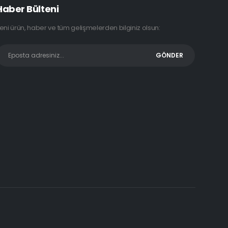
Haber Bülteni
eni ürün, haber ve tüm gelişmelerden bilginiz olsun: