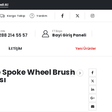
di Al
Kargo Takip
Yardım
AYIN
FT Boya
288 214 55 57
Bayi Giriş Paneli
İLETİŞİM
Yeni Ürünler
e Spoke Wheel Brush
sı