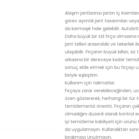
Alaşım jantlarınızı jantın İç Kısımlar
görev ayrıntılı jant tasarımları vey
da karmaşık hale gelebilir. Autobrite
Daha büyük bir stil fırça olmasın
jant telleri arasındaki ve tekerlek 
ulaşabilir. Fırçanın büyük kılları, si
arkasına bir dereceye kadar temizl
sonuç elde etmek için bu fırçayı 
biriyle eşleştirin.
Kullanım için talimatlar:
Fırçaya zarar verebileceğinden, uc
özen göstererek, herhangi bir tür te
temizlemenizi öneririz. Fırçanın çe
olmadığını düzenli olarak kontrol e
iyi temizleme kabiliyeti için ürünü
da uygulamayın. Kullandıktan sonra
bırakmayı Unutmayın.