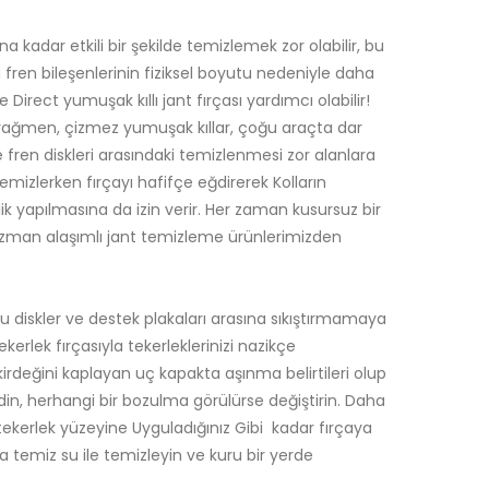
ına kadar etkili bir şekilde temizlemek zor olabilir, bu
a fren bileşenlerinin fiziksel boyutu nedeniyle daha
 Direct yumuşak kıllı jant fırçası yardımcı olabilir!
a rağmen, çizmez yumuşak kıllar, çoğu araçta dar
ile fren diskleri arasındaki temizlenmesi zor alanlara
z temizlerken fırçayı hafifçe eğdirerek Kolların
ik yapılmasına da izin verir. Her zaman kusursuz bir
uzman alaşımlı jant temizleme ürünlerimizden
u diskler ve destek plakaları arasına sıkıştırmamaya
kerlek fırçasıyla tekerleklerinizi nazikçe
kirdeğini kaplayan uç kapakta aşınma belirtileri olup
din, herhangi bir bozulma görülürse değiştirin. Daha
 tekerlek yüzeyine Uyguladığınız Gibi kadar fırçaya
 temiz su ile temizleyin ve kuru bir yerde