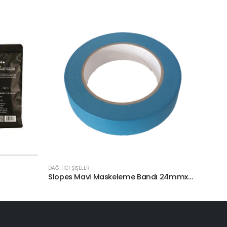
DAĞITICI ŞİŞELER
DAĞITICI
Slopes Mavi Maskeleme Bandı 24mmx50mt