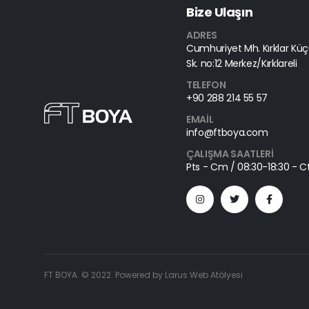
Bize Ulaşın
ADRES
Cumhuriyet Mh. Kırklar Küçü
Sk. no:12 Merkez/Kırklareli
TELEFON
+90 288 214 55 57
EMAIL
info@ftboya.com
ÇALIŞMA SAATLERI
Pts - Cm / 08:30-18:30 - Ct
FT BOYA. © 2022. Powered by Larus Web Atölyesi