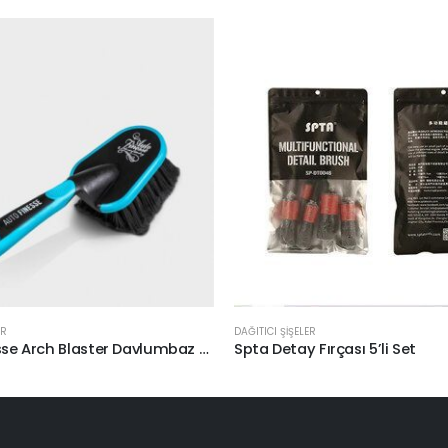
ER
DAĞITICI ŞİŞELER
Auto Finesse Arch Blaster Davlumbaz Fırçası
Spta Detay Fırçası 5’li Set