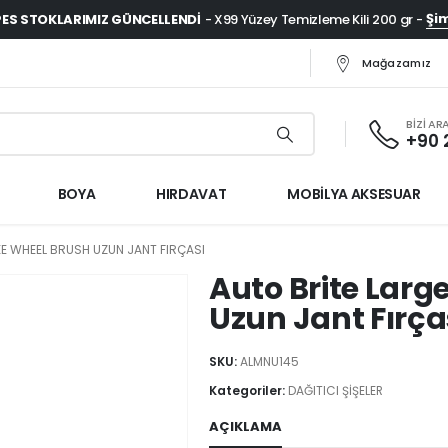
Şim
ES STOKLARIMIZ GÜNCELLENDI
- X99 Yüzey Temizleme Kili 200 gr -
Mağazamız
BİZİ AR
+90 
BOYA
HIRDAVAT
MOBİLYA AKSESUAR
E WHEEL BRUSH UZUN JANT FIRÇASI
Auto Brite Larg
Uzun Jant Fırça
SKU:
ALMNU145
Kategoriler:
DAĞITICI ŞİŞELER
AÇIKLAMA