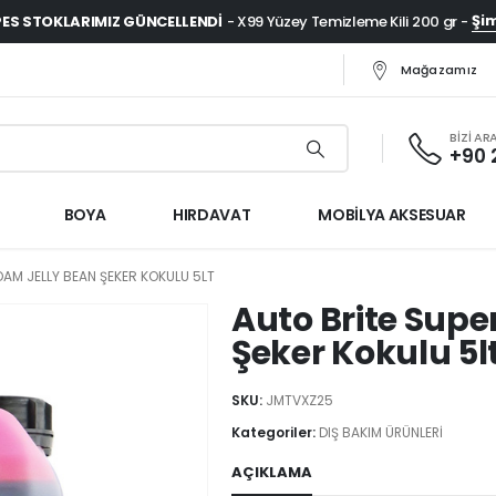
Şim
ES STOKLARIMIZ GÜNCELLENDI
- X99 Yüzey Temizleme Kili 200 gr -
Mağazamız
BİZİ AR
+90 
BOYA
HIRDAVAT
MOBİLYA AKSESUAR
OAM JELLY BEAN ŞEKER KOKULU 5LT
Auto Brite Supe
Şeker Kokulu 5l
SKU:
JMTVXZ25
Kategoriler:
DIŞ BAKIM ÜRÜNLERİ
AÇIKLAMA