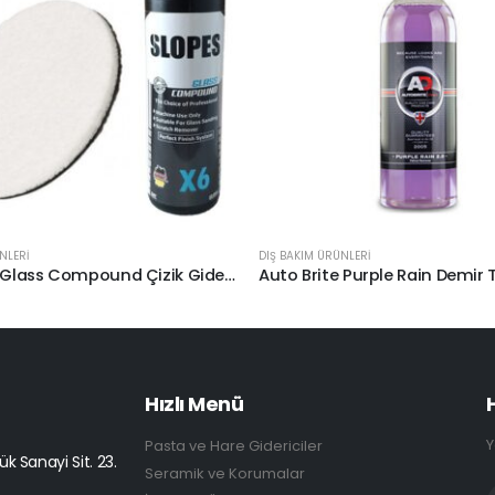
NLERİ
DIŞ BAKIM ÜRÜNLERİ
Slopes X6 Glass Compound Çizik Giderici Cam Pastası 250ml. Keçe Seti
Hızlı Menü
Y
Pasta ve Hare Gidericiler
k Sanayi Sit. 23.
Seramik ve Korumalar