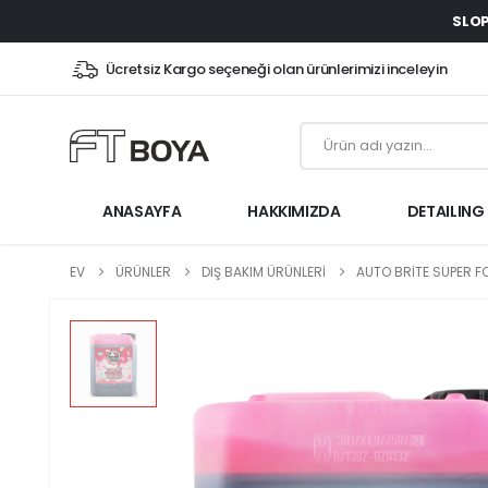
SLOP
Ücretsiz Kargo seçeneği olan ürünlerimizi inceleyin
ANASAYFA
HAKKIMIZDA
DETAILING
EV
ÜRÜNLER
DIŞ BAKIM ÜRÜNLERİ
AUTO BRITE SUPER F