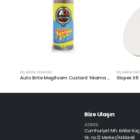
DIŞ BAKIM ÜRÜNLERİ
DIŞ BAKIM ÜRÜ
Auto Brite Magifoam Custard Yıkama Köpüğü 1lt.
Bize Ulaşın
ADRES
Cumhuriyet Mh. Kırklar Küçü
Sk. no:12 Merkez/Kırklareli