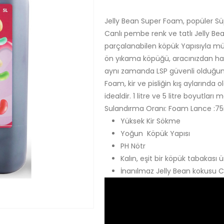
Jelly Bean Super Foam, popüler S
Canlı pembe renk ve tatlı Jelly Bea
parçalanabilen köpük Yapısıyla mük
ön yıkama köpüğü, aracınızdan hafif
aynı zamanda LSP güvenli olduğu
Foam, kir ve pisliğin kış aylarında 
idealdir. 1 litre ve 5 litre boyutları
Sulandırma Oranı: Foam Lance :75m
Yüksek Kir Sökme
Yoğun Köpük Yapısı
PH Nötr
Kalın, eşit bir köpük tabakası ü
İnanılmaz Jelly Bean kokusu 