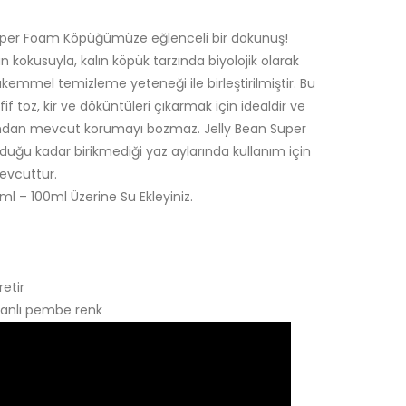
üper Foam Köpüğümüze eğlenceli bir dokunuş!
n kokusuyla, kalın köpük tarzında biyolojik olarak
emmel temizleme yeteneği ile birleştirilmiştir. Bu
 toz, kir ve döküntüleri çıkarmak için idealdir ve
ndan mevcut korumayı bozmaz. Jelly Bean Super
olduğu kadar birikmediği yaz aylarında kullanım için
 mevcuttur.
l – 100ml Üzerine Su Ekleyiniz.
retir
Canlı pembe renk