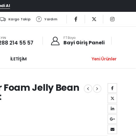
di Al
Kargo Takip
Yardım
AYIN
FT Boya
288 214 55 57
Bayi Giriş Paneli
İLETİŞİM
Yeni Ürünler
r Foam Jelly Bean
t