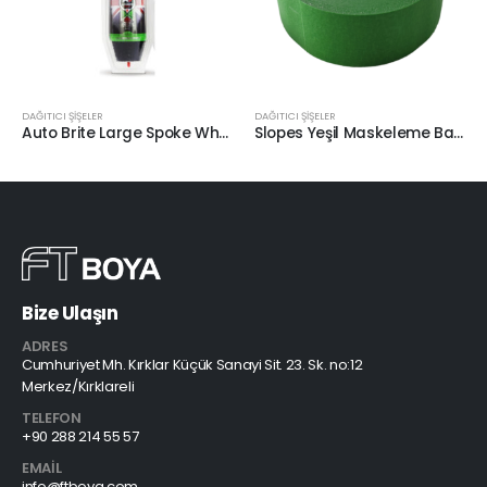
DAĞITICI ŞİŞELER
DAĞITICI ŞİŞELER
Auto Brite Large Spoke Wheel Brush Uzun Jant Fırçası
Slopes Yeşil Maskeleme Bandı 45mmx50mt
Bize Ulaşın
ADRES
Cumhuriyet Mh. Kırklar Küçük Sanayi Sit. 23. Sk. no:12
Merkez/Kırklareli
TELEFON
+90 288 214 55 57
EMAIL
info@ftboya.com