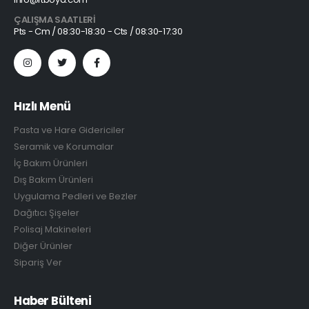
ÇALIŞMA SAATLERI
Pts - Cm / 08:30-18:30 - Cts / 08:30-17:30
Hızlı Menü
Pasta ve Hare Gidericiler
Seramik ve Korumalar
İç Bakım Ürünleri
Dış Bakım Ürünleri
Uygulama Pedleri ve Bezler
Dağıtıcı Şişeler
Polisaj Makineleri
Diğer Ürünler
Sipariş Ver
Haber Bülteni