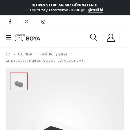
SLOPES STOKLARIMIZ GÜNCELLENDI
Şimdi Al
- X99 Yüzey Temizleme Kili 200 gr -
EV
ÜRÜNLER
DAĞITICI ŞİŞELER
AUTO FINESSE DERI VE DÖŞEME TEMIZLEME FIRÇASI