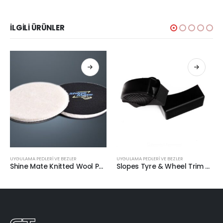
İLGILI ÜRÜNLER
UYGULAMA PEDLERİ VE BEZLER
UYGULAMA PEDLERİ VE BEZLER
Shine Mate Knitted Wool Pad Agresif Yün Pasta Keçesi 130mm
Slopes Tyre & Wheel Trim Applicator Kutulu Lastik Parlatıcı Süngeri