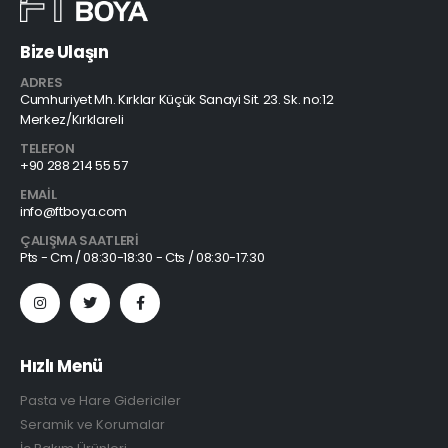
Bize Ulaşın
ADRES
Cumhuriyet Mh. Kırklar Küçük Sanayi Sit. 23. Sk. no:12
Merkez/Kırklareli
TELEFON
+90 288 214 55 57
EMAIL
info@ftboya.com
ÇALIŞMA SAATLERI
Pts - Cm / 08:30-18:30 - Cts / 08:30-17:30
Hızlı Menü
Pasta ve Hare Gidericiler
Seramik ve Korumalar