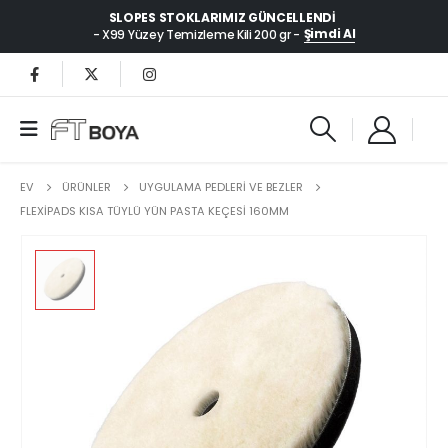
SLOPES STOKLARIMIZ GÜNCELLENDI
Şimdi Al
- X99 Yüzey Temizleme Kili 200 gr -
EV
ÜRÜNLER
UYGULAMA PEDLERİ VE BEZLER
FLEXIPADS KISA TÜYLÜ YÜN PASTA KEÇESI 160MM