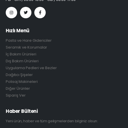
Hızlı Menü
Pasta ve Hare Gidericiler
Seramik ve Korumalar
İç Bakım Ürünleri
Dış Bakım Ürünleri
Uygulama Pedleri ve Bezler
Dağıtıcı Şişeler
Polisaj Makineleri
Diğer Ürünler
Sipariş Ver
Haber Bülteni
Yeni ürün, haber ve tüm gelişmelerden bilginiz olsun: