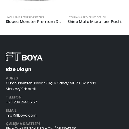
UYGULAMA PEDLERİ VE BEZLER
UYGULAMA PEDLERİ VE BEZLER
Slopes Monster Premium Drying Towel Kurulama Bezi 50x60cm
Shine Mate Microfiber Pad ince Pasta Keçesi 125/140mm
Bize Ulaşın
ADRES
Cumhuriyet Mh. Kırklar Küçük Sanayi Sit. 23. Sk. no:12
Merkez/Kırklareli
TELEFON
+90 288 214 55 57
EMAIL
info@ftboya.com
ÇALIŞMA SAATLERI
Pts - Cm / 08:30-18:30 - Cts / 08:30-17:30