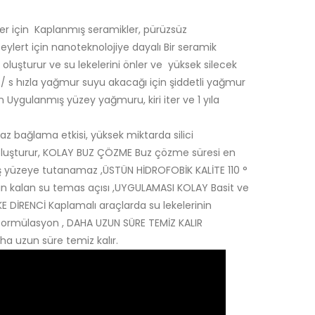
 için Kaplanmış seramikler, pürüzsüz
eylert için nanoteknolojiye dayalı Bir seramik
 oluşturur ve su lekelerini önler ve yüksek silecek
m / s hızla yağmur suyu akacağı için şiddetli yağmur
n Uygulanmış yüzey yağmuru, kiri iter ve 1 yıla
z bağlama etkisi, yüksek miktarda silici
 oluşturur, KOLAY BUZ ÇÖZME Buz çözme süresi en
nmış yüzeye tutanamaz ,ÜSTÜN HİDROFOBİK KALİTE 110 °
kın kalan su temas açısı ,UYGULAMASI KOLAY Basit ve
KE DİRENCİ Kaplamalı araçlarda su lekelerinin
iş formülasyon , DAHA UZUN SÜRE TEMİZ KALIR
ha uzun süre temiz kalır.