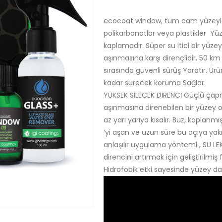
ecocoat window, tüm cam yüzeyler
polikarbonatlar veya plastikler Yüz
kaplamadır. Süper su itici bir yüzey
aşınmasına karşı dirençlidir. 50 k
sırasında güvenli sürüş Yaratır. Ürü
kadar sürecek koruma Sağlar.
YÜKSEK SİLECEK DİRENCİ Güçlü çapra
aşınmasına direnebilen bir yüzey
az yarı yarıya kısalır. Buz, kapla
‘yi aşan ve uzun süre bu açıya ya
anlaşılır uygulama yöntemi , SU LE
direncini artırmak için geliştirilm
Hidrofobik etki sayesinde yüzey da