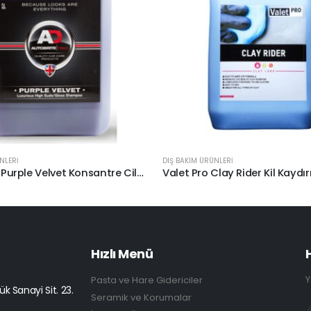
NLERİ
DIŞ BAKIM ÜRÜNLERİ
Auto Brite Purple Velvet Konsantre Cilalı Şampuan 5lt.
Valet Pro Clay Rider Kil Kaydırıc
Hızlı Menü
Y
Pasta ve Hare Gidericiler
k Sanayi Sit. 23.
Seramik ve Korumalar