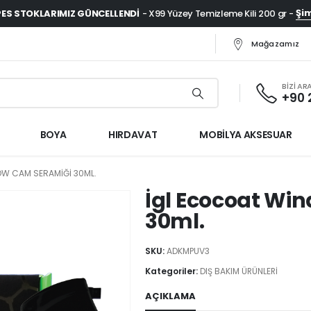
Şim
ES STOKLARIMIZ GÜNCELLENDI
- X99 Yüzey Temizleme Kili 200 gr -
Mağazamız
BİZİ AR
+90 
BOYA
HIRDAVAT
MOBİLYA AKSESUAR
W CAM SERAMIĞI 30ML.
İgl Ecocoat Wi
30ml.
SKU:
ADKMPUV3
Kategoriler:
DIŞ BAKIM ÜRÜNLERİ
AÇIKLAMA