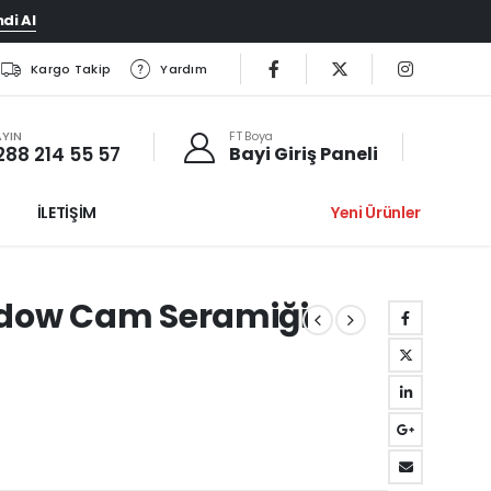
di Al
Kargo Takip
Yardım
AYIN
FT Boya
288 214 55 57
Bayi Giriş Paneli
İLETİŞİM
Yeni Ürünler
ndow Cam Seramiği