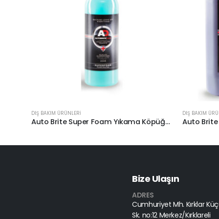
DIŞ BAKIM ÜRÜNLERİ
DIŞ BAKIM ÜRÜ
Auto Brite Super Foam Yıkama Köpüğü 1lt.
Bize Ulaşın
ADRES
Cumhuriyet Mh. Kırklar Küçü
Sk. no:12 Merkez/Kırklareli