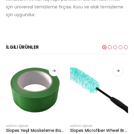
için üniversal temizleme fırçası. Kuru ve ıslak temizleme
için uygundur.
İLGILI ÜRÜNLER
DAĞITICI ŞİŞELER
DAĞITICI ŞİŞELER
Slopes Yeşil Maskeleme Bandı 45mmx50mt
Slopes Microfiber Wheel Brush Mikrofiber Jant Fırçası 48cm