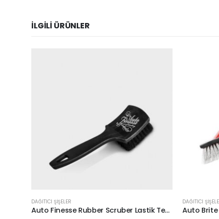
İLGILI ÜRÜNLER
DAĞITICI ŞİŞELER
DAĞITICI ŞİŞEL
Auto Finesse Rubber Scruber Lastik Temizleme Fırçası