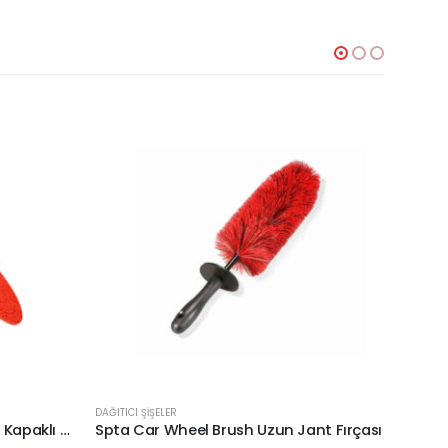
DAĞITICI ŞİŞELER
DAĞITICI
Spta Grit Guard Wash Bucket Kapaklı Yıkama Kovası Ve Kova Aparatı
Spta Car Wheel Brush Uzun Jant Fırçası