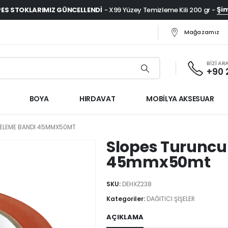
Şim
ES STOKLARIMIZ GÜNCELLENDI
- X99 Yüzey Temizleme Kili 200 gr -
Mağazamız
BİZİ AR
+90 
BOYA
HIRDAVAT
MOBİLYA AKSESUAR
ELEME BANDI 45MMX50MT
Slopes Turunc
45mmx50mt
SKU:
DEHXZ238
Kategoriler:
DAĞITICI ŞİŞELER
AÇIKLAMA