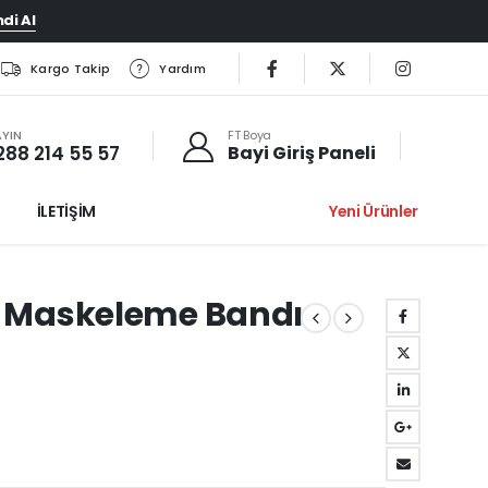
di Al
Kargo Takip
Yardım
AYIN
FT Boya
288 214 55 57
Bayi Giriş Paneli
İLETİŞİM
Yeni Ürünler
u Maskeleme Bandı