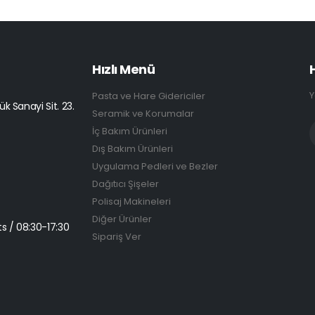
Hızlı Menü
Y
Pasta ve Hare Gidericiler
k Sanayi Sit. 23.
Seramik ve Korumalar
İç Bakım Ürünleri
Dış Bakım Ürünleri
Uygulama Pedleri ve Bezler
Dağıtıcı Şişeler
Polisaj Makineleri
Diğer Ürünler
s / 08:30-17:30
Sipariş Ver