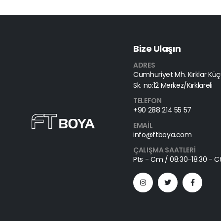
Bize Ulaşın
ADRES
Cumhuriyet Mh. Kırklar Küçü
Sk. no:12 Merkez/Kırklareli
TELEFON
+90 288 214 55 57
EMAIL
info@ftboya.com
ÇALIŞMA SAATLERI
Pts - Cm / 08:30-18:30 - Ct