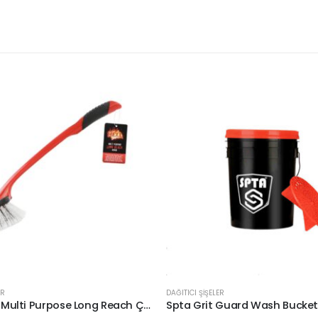
ER
DAĞITICI ŞİŞELER
Auto Brite Multi Purpose Long Reach Çok Amaçlı Uzun Fırça