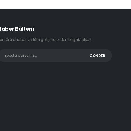
Haber Bülteni
eni ürün, haber ve tüm gelişmelerden bilginiz olsun: